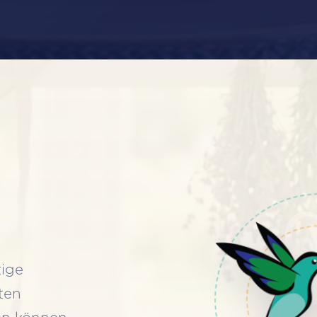
tige
ten