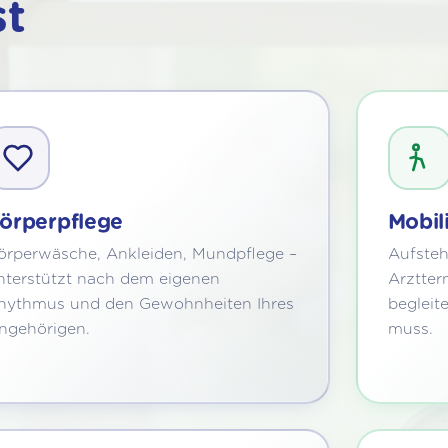
st
örperpflege
Mobil
örperwäsche, Ankleiden, Mundpflege –
Aufsteh
nterstützt nach dem eigenen
Arztter
hythmus und den Gewohnheiten Ihres
begleit
ngehörigen.
muss.