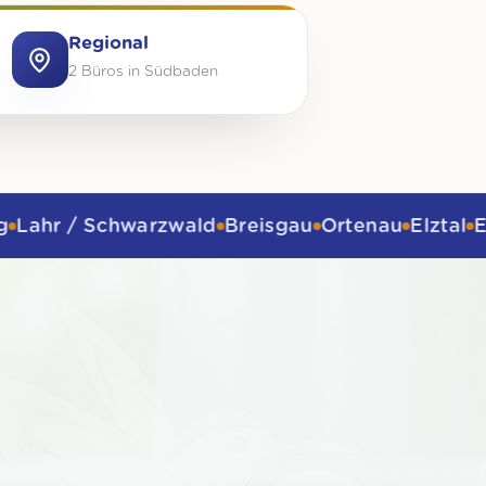
Regional
2 Büros in Südbaden
Schwarzwald
Breisgau
Ortenau
Elztal
Emmendin