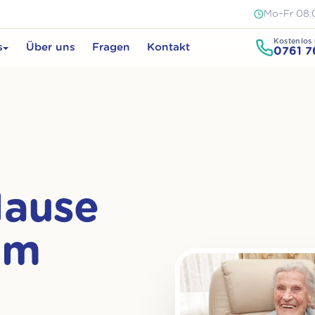
Mo–Fr 08:
Kostenlos 
s
Über uns
Fragen
Kontakt
0761 7
Hause
im