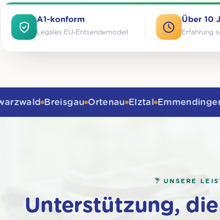
A1-konform
Über 10 
Legales EU-Entsendemodell
Erfahrung s
Breisgau
Ortenau
Elztal
Emmendingen
Herbol
UNSERE LEI
Unterstützung, die